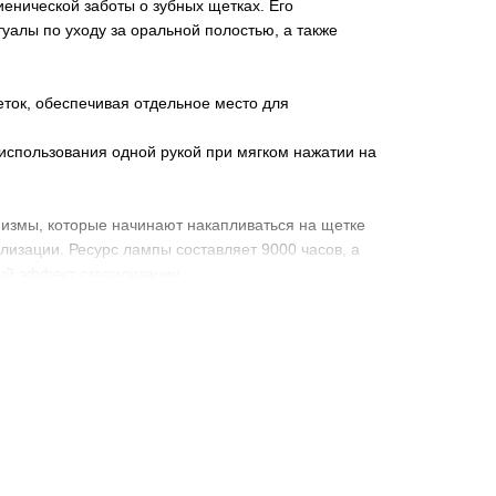
енической заботы о зубных щетках. Его
уалы по уходу за оральной полостью, а также
еток, обеспечивая отдельное место для
 использования одной рукой при мягком нажатии на
измы, которые начинают накапливаться на щетке
лизации. Ресурс лампы составляет 9000 часов, а
ый эффект стерилизации.
ьца и обеспечивает стерилизацию зубных щеток в
пользованием специального клейкого состава,
или с использованием шурупов. Конструкция
, обеспечивая максимально удобный уход за
 180 г и размеры 230x80x55 мм, обеспечивая