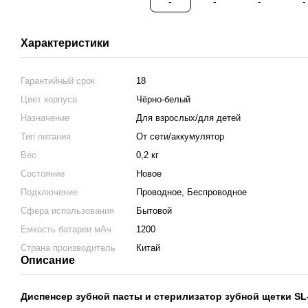
Характеристики
Гарантийный срок
18
Цвет корпуса
Чёрно-белый
Назначение
Для взрослых/для детей
Тип питания
От сети/аккумулятор
Вес
0,2 кг
Состояние
Новое
Подключение
Проводное, Беспроводное
Сфера использования
Бытовой
Емкость батареи мАч
1200
Страна производитель
Китай
Описание
Диспенсер зубной пасты и стерилизатор зубной щетки SL