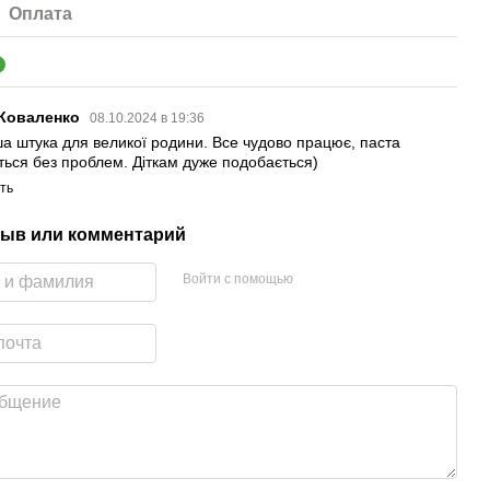
Оплата
1
 Коваленко
08.10.2024 в 19:36
а штука для великої родини. Все чудово працює, паста
ться без проблем. Діткам дуже подобається)
ть
ыв или комментарий
Войти с помощью