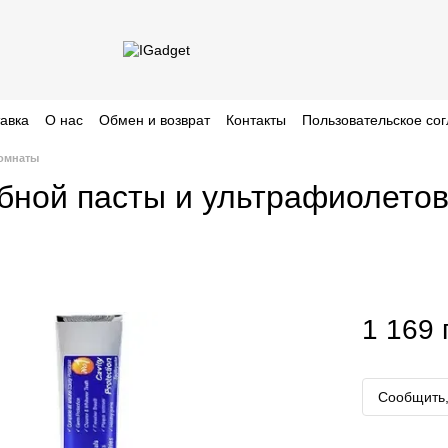
тавка
О нас
Обмен и возврат
Контакты
Пользовательское со
комнаты
убной пасты и ультрафиолето
1 169 
Сообщить,