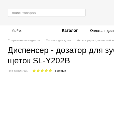
Перейти к основному контенту
Каталог
Оплата и дос
Укр
Рус
Современные гаджеты
Техника для дома
Аксессуары для ванной 
Диспенсер - дозатор для з
щеток SL-Y202B
Нет в наличии
1 отзыв