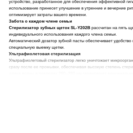
устройство, разработанное для обеспечения эффективной гиги
использование принесет улучшение в утренние и вечерние рит
оптимизирует затраты вашего времени.
Забота о каждом члене семьи
Стерилизатор зубных щеток SL-Y202B
рассчитан на пять щ
индивидуального использования каждого члена семьи.
Автоматический дозатор зубной пасты обеспечивает удобство
специальную выемку щетки.
Ультрафиолетовая стерилизация
Ультрафиолетовый стерилизатор легко уничтожает микроорган
сразу после ее промывки, обеспечивая высокую степень стери
длина волны в пределах 260–280 нм гарантирует максимальн
Сенсорный дисплей активируется легким прикосновением пал
течение 360 секунд.
Легкость крепления
Многофункциональное устройство легко крепится к стене с ис
предварительно нанесенного на съемную его заднюю панель, 
дозатора для пасты обеспечивает простоту разборки и уборки
устройством.
Спецификации включают аккумулятор емкостью 1200 мАч, вес
компактность и эффективность устройства.