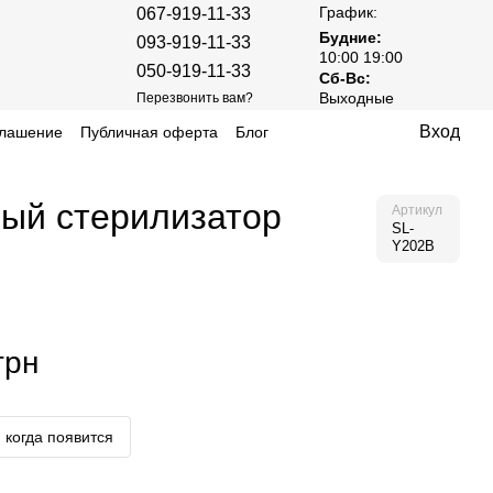
График:
067-919-11-33
Будние:
093-919-11-33
10:00 19:00
050-919-11-33
Сб-Вс:
Выходные
Перезвонить вам?
Вход
глашение
Публичная оферта
Блог
вый стерилизатор
Артикул
SL-
Y202B
грн
 когда появится