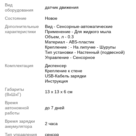
Вид
датчик движения
оборудования
Состояние
Новое
Дополнительные
Вид - Сенсорные-автоматические
характеристики
Применение - Для жидкого мыла
Объем, л - 0.3
Материал - ABS-пластик
Крепление : - На липучке - Шурупы
Тип установки - Настенный (подвесной)
Управление - Сенсорное
Комплектация
Диспенсер
Крепление к стене
USB-Кабель зарядки
Инструкция
Габариты
13 х 13 х 6 см
(ВхШхГ)
Время
автономной
до 7 дней
работы
Время зарядки
2 часа
аккумулятора
Тип управления
сенсор