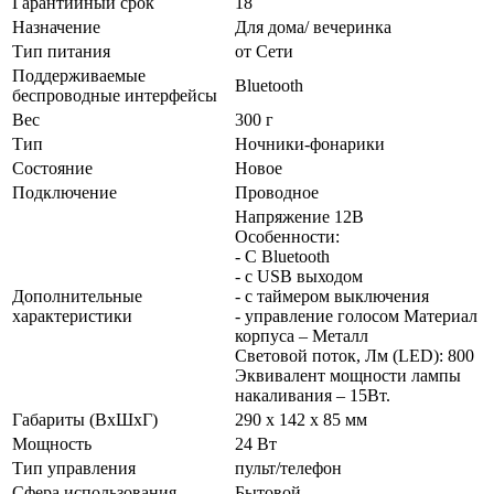
Гарантийный срок
18
Назначение
Для дома/ вечеринка
Тип питания
от Сети
Поддерживаемые
Bluetooth
беспроводные интерфейсы
Вес
300 г
Тип
Ночники-фонарики
Состояние
Новое
Подключение
Проводное
Напряжение 12В
Особенности:
- С Bluetooth
- с USB выходом
Дополнительные
- с таймером выключения
характеристики
- управление голосом Материал
корпуса – Металл
Световой поток, Лм (LED): 800
Эквивалент мощности лампы
накаливания – 15Вт.
Габариты (ВхШхГ)
290 х 142 х 85 мм
Мощность
24 Вт
Тип управления
пульт/телефон
Сфера использования
Бытовой