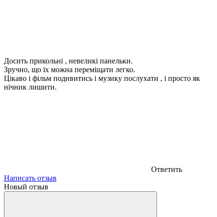
Досить прикольні , невеликі панельки.
Зручно, що їх можна переміщати легко.
Цікаво і фільм подивитись і музику послухати , і просто як
нічник лишити.
Ответить
Написать отзыв
Новый отзыв