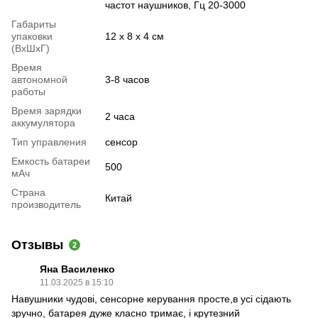
частот наушников, Гц 20-3000
Габариты
упаковки
12 х 8 х 4 см
(ВхШхГ)
Время
автономной
3-8 часов
работы
Время зарядки
2 часа
аккумулятора
Тип управления
сенсор
Емкость батареи
500
мАч
Страна
Китай
производитель
Отзывы
2
Яна Василенко
11.03.2025 в 15:10
Навушники чудові, сенсорне керування просте,в усі сідають
зручно, батарея дуже класно тримає, і крутезний