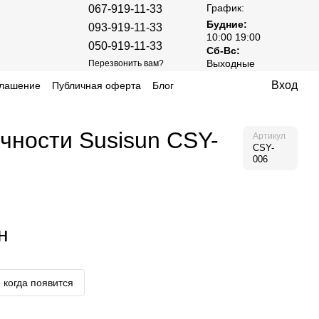
График:
067-919-11-33
Будние:
093-919-11-33
10:00 19:00
050-919-11-33
Сб-Вс:
Выходные
Перезвонить вам?
Вход
глашение
Публичная оферта
Блог
чности Susisun CSY-
Артикул
CSY-
006
н
 когда появится