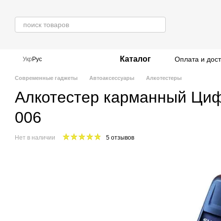
Перейти к основному контенту
Каталог
Оплата и дос
Укр
Рус
Современные гаджеты
Автоаксессуары
Алкотестеры
Алкотестер карманный Циф
006
Нет в наличии
5 отзывов