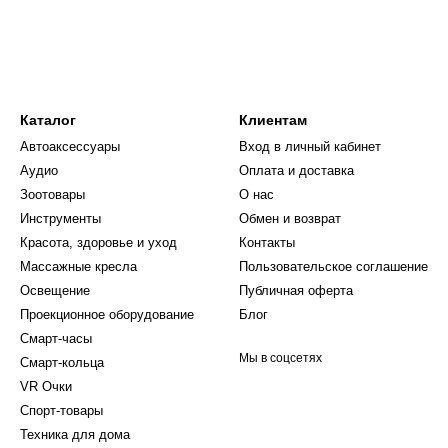
о автоматически включится. На экране устройства
10 секунд, за которые идет процесс прогревания и
Каталог
Клиентам
 «Blow». Начинайте выдыхать воздух в камеру
Автоаксессуары
Вход в личный кабинет
ста. Под экраном расположен индикатор, который
Аудио
Оплата и доставка
нный (желтым цветом) и высокий уровень (красный
Зоотовары
О нас
Инструменты
Обмен и возврат
Красота, здоровье и уход
Контакты
Массажные кресла
Пользовательское соглашение
Освещение
Публичная оферта
Проекционное оборудование
Блог
Смарт-часы
Мы в соцсетях
Смарт-кольца
VR Очки
Спорт-товары
Техника для дома