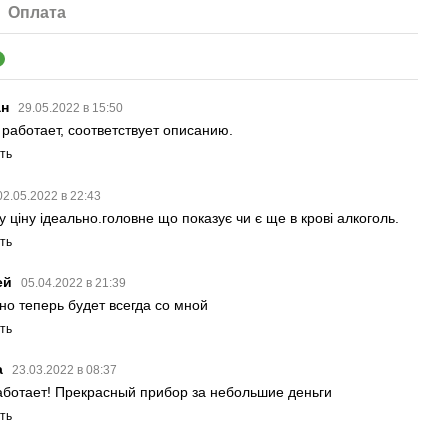
Оплата
5
ан
29.05.2022 в 15:50
 работает, соответствует описанию.
ть
02.05.2022 в 22:43
у ціну ідеально.головне що показує чи є ще в крові алкоголь.
ть
ей
05.04.2022 в 21:39
но теперь будет всегда со мной
ть
а
23.03.2022 в 08:37
аботает! Прекрасный прибор за небольшие деньги
ть