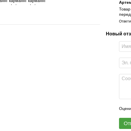
Арте
Товар
перед
Ответи
Новый отз
Оцени
От