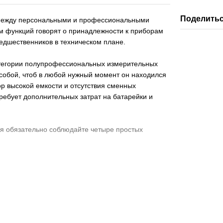
Поделитьс
о между персональными и профессиональными
 функций говорят о принадлежности к приборам
едшественников в техническом плане.
тегории полупрофессиональных измерительных
 собой, чтоб в любой нужный момент он находился
ор высокой емкости и отсутствия сменных
ребует дополнительных затрат на батарейки и
я обязательно соблюдайте четыре простых
адует т.к. пары только что выпитого алкоголя из
15-20 минут (в противном случае измерительный
приемом алкоголя и измерением должно проходить