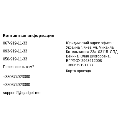
Контактная информация
067-919-11-33
Юридический адрес офиса :
Украина г. Киев, ул. Михаила
093-919-11-33
Котельникова 23а, 03115. СПД
Венина Юлия Викторовна,
050-919-11-33
ЕГРПОУ 2963612008
+380679191133
Перезвонить вам?
Карта проезда
+380674923080
+380674923080
support2@igadget.me