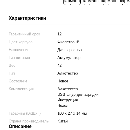
Характеристики
Гарантийный срок
12
Цвет корпуса
Фиолетовый
Назначение
Для взрослых
Тип питания
Аккумулятор
Вес
42 г
Тип
Алкотестер
Состояние
Новое
Комплектация
Алкотестер
USB шнур для зарядки
Инструкция
Чехол
Габариты (ВхШхГ)
100 x 27 x 14 мм
Страна производитель
Китай
Описание