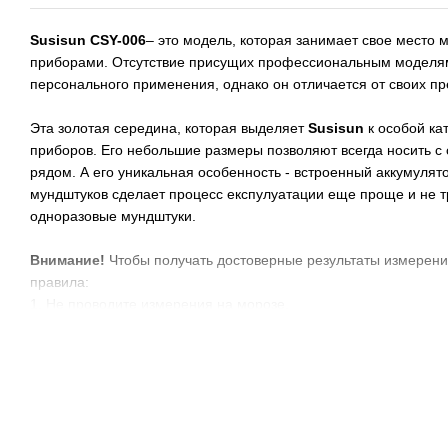
Susisun CSY-006
– это модель, которая занимает свое мест
приборами. Отсутствие присущих профессиональным моделям
персонального применения, однако он отличается от своих пр
Эта золотая середина, которая выделяет
Susisun
к особой ка
приборов. Его небольшие размеры позволяют всегда носить с
рядом. А его уникальная особенность - встроенный аккумулят
мундштуков сделает процесс експулуатации еще проще и не т
одноразовые мундштуки.
Внимание!
Чтобы получать достоверные результаты измерени
правила:
1. Не проводите измерения на морозе,
2. Не устраивайте соревнование, кто больше выпьет и больше н
ротовой полости быстро сожгут датчик алкотестера,
3. Между курением и измерением должно проходить не менее 
тракт алкотестера быстро засорится),
4. Для получения корректных результатов, между последним 
не менее 15-20 минут.