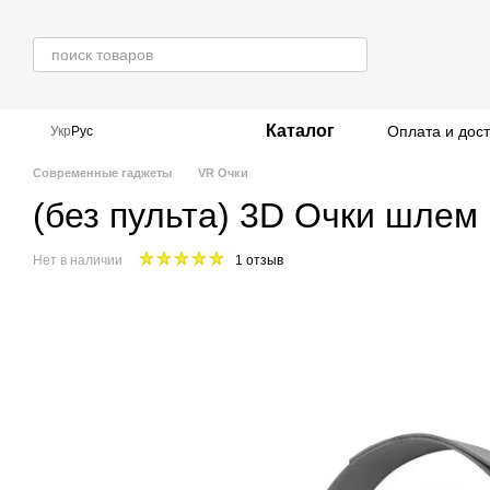
Перейти к основному контенту
Каталог
Оплата и дос
Укр
Рус
Современные гаджеты
VR Очки
(без пульта) 3D Очки шле
Нет в наличии
1 отзыв