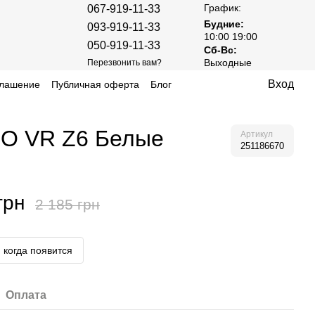
График:
067-919-11-33
Будние:
093-919-11-33
10:00 19:00
050-919-11-33
Сб-Вс:
Выходные
Перезвонить вам?
Вход
глашение
Публичная оферта
Блог
BO VR Z6 Белые
Артикул
251186670
грн
2 185 грн
 когда появится
Оплата