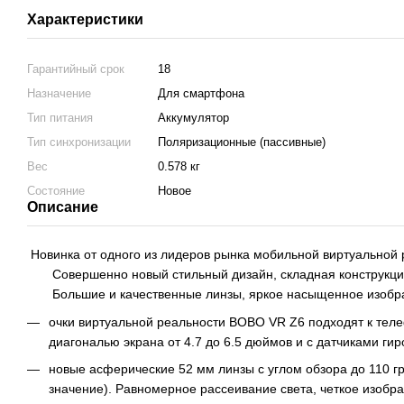
Характеристики
Гарантийный срок
18
Назначение
Для смартфона
Тип питания
Аккумулятор
Тип синхронизации
Поляризационные (пассивные)
Вес
0.578 кг
Состояние
Новое
Описание
Новинка от одного из лидеров рынка мобильной виртуальной
Совершенно новый стильный дизайн, складная конструкция
Большие и качественные линзы, яркое насыщенное изобра
очки виртуальной реальности BOBO VR Z6 подходят к тел
диагональю экрана от 4.7 до 6.5 дюймов и с датчиками ги
новые асферические 52 мм линзы с углом обзора до 110 г
значение). Равномерное рассеивание света, четкое изобра