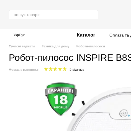
Перейти до основного контенту
Каталог
Оплата та 
Укр
Рус
Сучасні гаджети
Техніка для дому
Роботи-пилососи
Робот-пилосос INSPIRE B8S
Немає в наявності
5 відгуків