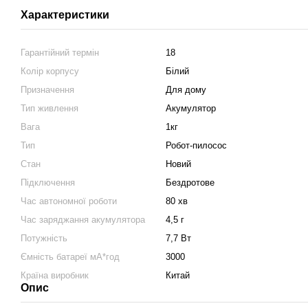
Характеристики
Гарантійний термін
18
Колір корпусу
Білий
Призначення
Для дому
Тип живлення
Акумулятор
Вага
1кг
Тип
Робот-пилосос
Стан
Новий
Підключення
Бездротове
Час автономної роботи
80 хв
Час заряджання акумулятора
4,5 г
Потужність
7,7 Вт
Ємність батареї мА*год
3000
Країна виробник
Китай
Опис