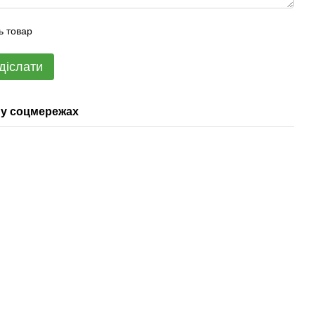
ь товар
діслати
у соцмережах