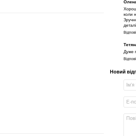
Олен
Хорош
коли 
Зручн
деталі
Відпов
Тетян
Дуже 
Відпов
Новий від