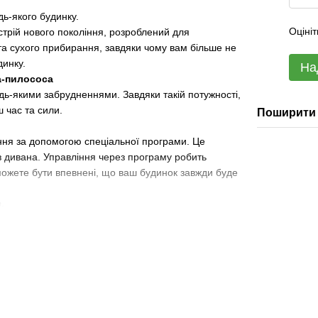
дь-якого будинку.
Оцініт
трій нового покоління, розроблений для
та сухого прибирання, завдяки чому вам більше не
динку.
На
а-пилососа
удь-якими забрудненнями. Завдяки такій потужності,
 час та сили.
Поширити 
ння за допомогою спеціальної програми. Це
з дивана. Управління через програму робить
можете бути впевнені, що ваш будинок завжди буде
.
ля води на 150 мл, що робить його ідеальним для
ться до бака, прибирання стає ще ефективнішим.
ності 510 мл, що розташований зверху. Це значно
ю, при вилученні бака з пристрою.
рхні