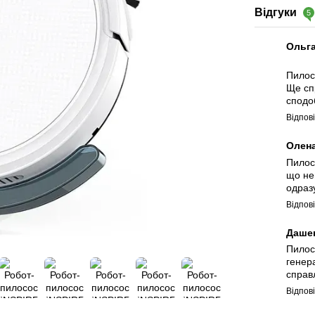
Відгуки
5
Ольг
Пилос
Ще сп
сподо
Відпов
Олен
Пилос
що не
одраз
Відпов
Даше
Пилос
генер
справ
Відпов