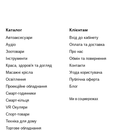
ки яким він без проблем пересувається по будь-
, у ньому є датчики зіткнення та падіння, які
бхідності підзарядки
Каталог
Клієнтам
кому великому обсязі батареї робот-пилосос
илин. Час заряджання складає близько 4.5 годин,
Автоаксесуари
Вхід до кабінету
Аудіо
Оплата та доставка
обот-пилосос INSPIRE B8S-max має вагу 1105 грам.
Зоотовари
Про нас
и до іншої, прибираючи при необхідності.
Інструменти
Обмін та повернення
до покращення якості життя
Краса, здоров'я та догляд
Контакти
ся необхідності проводити прибирання вручну, але
Масажні крісла
Угода користувача
трачався на прибирання.
Освітлення
Публічна оферта
виглядатиме ідеально чистим та доглянутим. І все
Проекційне обладнання
Блог
Смарт-годинники
Ми в соцмережах
Смарт-кільця
VR Окуляри
Спорт-товари
Техніка для дому
Торгове обладнання