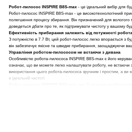
Робот-пилосос INSPIRE B8S-max
- це ідеальний вибір для бу
Робот-пилосос INSPIRE B8S-max - це високотехнологічний прис
полегшення процесу збирання. Він призначений для вологого 
доведеться дбати про те, як підтримувати чистоту у вашому бу
Ефективність прибирання залежить від потужності робот
З потужністю в 7.7 Вт, цей робот-пилосос легко впорається з б
він забезпечує якісне та швидке прибирання, заощаджуючи ваш
Управління роботом-пилососом не встаючи з дивана
Особливістю робота-пилососа INSPIRE B8S-max є його керува
означає, що ви можете легко налаштувати роботу, не встаючи 
використання цього робота-пилососа зручним і простим, а ви 
в ідеальній чистоті.
Робот пилосос INSPIRE B8S-max має 2 режими прибирання
Вологе прибирання
Робот пилосос INSPIRE B8S-max оснащений зовнішнім баком д
вологого збирання. Завдяки спеціальній губці, яка прикріплює
Сухе прибирання
Робот пилосос INSPIRE B8S-max має бак для сміття великої єм
спрощує процес очищення та запобігає повторному забрудненн
Робот пилосос INSPIRE B8S-max стійкий на будь-якій пове