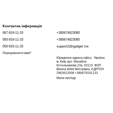
Контактна інформація
067-919-11-33
+380674923080
093-919-11-33
+380674923080
050-919-11-33
support2@igadget.me
Передзвонити вам?
Юридична адреса офісу : Україна
м. Київ, вул. Михайла
Котельникова 23а, 03115. ФОП
Веніна Юлія Вікторівна, ЄДРПОУ
2963612008 +380679191133
Мапа проїзду