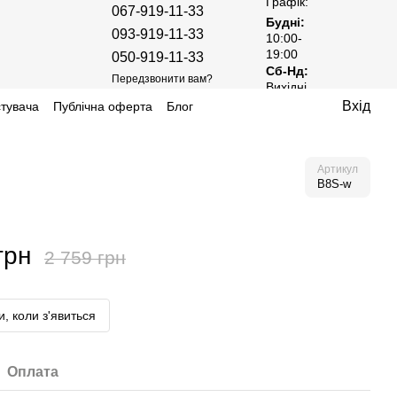
Графік:
067-919-11-33
Будні:
093-919-11-33
10:00-
19:00
050-919-11-33
Сб-Нд:
Передзвонити вам?
Вихідні
Вхід
стувача
Публічна оферта
Блог
Артикул
B8S-w
грн
2 759 грн
, коли з'явиться
Оплата