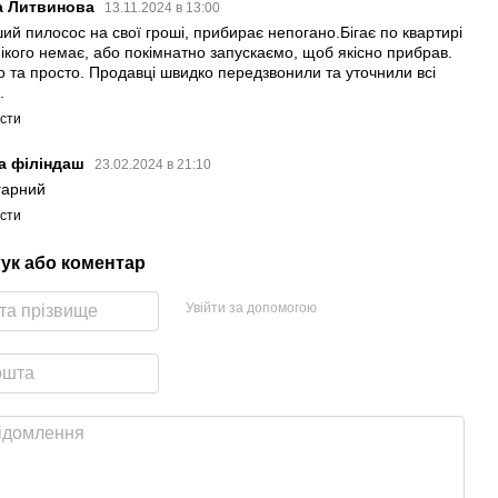
а Литвинова
13.11.2024 в 13:00
ий пилосос на свої гроші, прибирає непогано.Бігає по квартирі
нікого немає, або покімнатно запускаємо, щоб якісно прибрав.
о та просто. Продавці швидко передзвонили та уточнили всі
.
істи
а філіндаш
23.02.2024 в 21:10
гарний
істи
гук або коментар
Увійти за допомогою