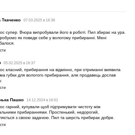
а Ткаченко
07.03.2025 в 16:36
ос супер. Вчора випробували його в роботі. Пил збирає на ура.
робуємо як поведе себе у вологому прибиранні. Мені
балося.
істи
а
05.02.2025 в 16:37
ос класний, прибирання на відмінно, при отриманні виявила
ма губки для вологого прибирання, але продавець дослав
у.
істи
нька Пашко
14.12.2024 в 16:01
ос гарний, купували щоб підтримувати чистоту між
альними прибираннями. Простенький, недорогий,
ляється з своєю задачою. Пил та шерсть прибирає добре.
істи