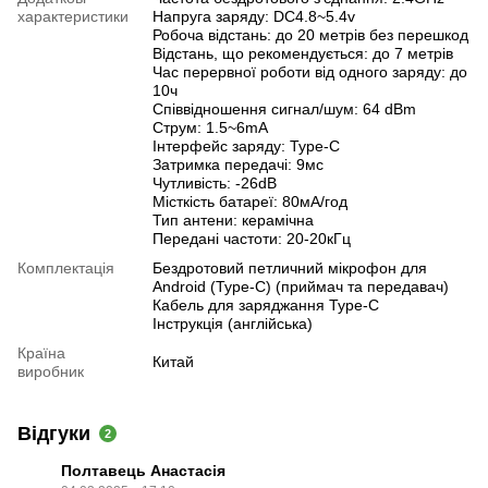
характеристики
Напруга заряду: DC4.8~5.4v
Робоча відстань: до 20 метрів без перешкод
Відстань, що рекомендується: до 7 метрів
Час перервної роботи від одного заряду: до
10ч
Співвідношення сигнал/шум: 64 dBm
Струм: 1.5~6mA
Інтерфейс заряду: Type-C
Затримка передачі: 9мс
Чутливість: -26dB
Місткість батареї: 80мА/год
Тип антени: керамічна
Передані частоти: 20-20кГц
Комплектація
Бездротовий петличний мікрофон для
Android (Type-C) (приймач та передавач)
Кабель для заряджання Type-C
Інструкція (англійська)
Країна
Китай
виробник
Відгуки
2
Полтавець Анастасія