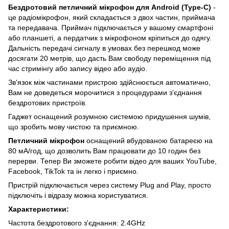
Бездротовий петличний мікрофон для Android (Type-C)
-
це радіомікрофон, який складається з двох частин, приймача
та передавача. Приймач підключається у вашому смартфоні
або планшеті, а пердатчик з мікрофоном кріпиться до одягу.
Дальність передачі сигналу в умовах без перешкод може
досягати 20 метрів, що дасть Вам свободу переміщення під
час стримінгу або запису відео або аудіо.
Зв'язок між частинами пристрою здійснюється автоматично,
Вам не доведеться морочитися з процедурами з'єднання
бездротових пристроїв.
Гаджет оснащений розумною системою придушення шумів,
що зробить мову чистою та приємною.
Петличний мікрофон
оснащений вбудованою батареєю на
80 мА/год, що дозволить Вам працювати до 10 годин без
перерви. Тепер Ви зможете робити відео для ваших YouTube,
Facebook, TikTok та ін легко і приємно.
Пристрій підключається через систему Plug and Play, просто
підключіть і відразу можна користуватися.
Характеристики:
Частота бездротового з'єднання: 2.4GHz