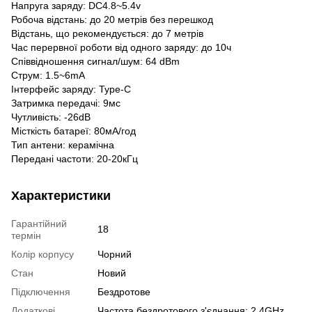
Напруга заряду: DC4.8~5.4v
Робоча відстань: до 20 метрів без перешкод
Відстань, що рекомендується: до 7 метрів
Час перервної роботи від одного заряду: до 10ч
Співвідношення сигнал/шум: 64 dBm
Струм: 1.5~6mA
Інтерфейс заряду: Type-C
Затримка передачі: 9мс
Чутливість: -26dB
Місткість батареї: 80мА/год
Тип антени: керамічна
Передані частоти: 20-20кГц
Характеристики
Гарантійний
18
термін
Колір корпусу
Чорний
Стан
Новий
Підключення
Бездротове
Додаткові
Частота бездротового з'єднання: 2.4GHz