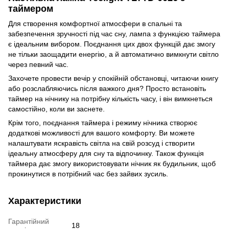
таймером
Для створення комфортної атмосфери в спальні та
забезпечення зручності під час сну, лампа з функцією таймера
є ідеальним вибором. Поєднання цих двох функцій дає змогу
не тільки заощадити енергію, а й автоматично вимкнути світло
через певний час.
Захочете провести вечір у спокійній обстановці, читаючи книгу
або розслабляючись після важкого дня? Просто встановіть
таймер на нічнику на потрібну кількість часу, і він вимкнеться
самостійно, коли ви заснете.
Крім того, поєднання таймера і режиму нічника створює
додаткові можливості для вашого комфорту. Ви можете
налаштувати яскравість світла на свій розсуд і створити
ідеальну атмосферу для сну та відпочинку. Також функція
таймера дає змогу використовувати нічник як будильник, щоб
прокинутися в потрібний час без зайвих зусиль.
Характеристики
Гарантійний
18