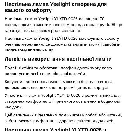
Настільна лампа Yeelight створена для
вашого комфорту
Настільна лампа Yeelight YLYTD-0026 оснащена 70
світлодіодами з високим індексом передачі кольору Ra98, це
гарантує якісне і рівномірне освітлення.
Настільна лампа Yeelight YLYTD-0026 має функцію захисту
очей від мерехтіння, це допомагає знизити втому і запобігти
шкідливому впливу на зір.
Легкість використання настільної лампи
Подвійні стійки та обертовий плафон дають змогу легко
налаштувати освітлення під ваші потреби.
Керувати настільною лампою можливо безступінчато за
допомогою сенсорних кнопок, розміщених на корпусі.
У настільній лампі Yeelight YLYTD-0026 є режим нічника для
створення комфортного і приємного освітлення в будь-який
час доби.
Цей світильник є ідеальним помічником у роботі або читанні,
забезпечуючи комфортне і здорове освітлення для очей.
Настільна лампа Yeelight YLYTD-0026 з