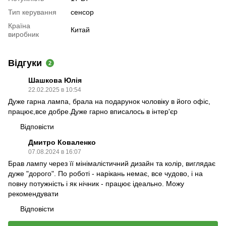
Тип керування
сенсор
Країна
Китай
виробник
Відгуки
2
Шашкова Юлія
22.02.2025 в 10:54
Дуже гарна лампа, брала на подарунок чоловіку в його офіс,
працює,все добре.Дуже гарно вписалось в інтер'єр
Відповісти
Дмитро Коваленко
07.08.2024 в 16:07
Брав лампу через її мінімалістичний дизайн та колір, виглядає
дуже "дорого". По роботі - нарікань немає, все чудово, і на
повну потужність і як нічник - працює ідеально. Можу
рекомендувати
Відповісти