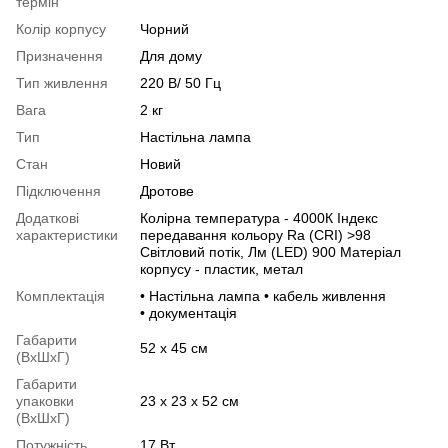
термін
Колір корпусу
Чорний
Призначення
Для дому
Тип живлення
220 В/ 50 Гц
Вага
2 кг
Тип
Настільна лампа
Стан
Новий
Підключення
Дротове
Додаткові
Колірна температура - 4000К Індекс
характеристики
передавання кольору Ra (CRI) >98
Світловий потік, Лм (LED) 900 Матеріал
корпусу - пластик, метал
Комплектація
• Настільна лампа • кабель живлення
• документація
Габарити
52 х 45 см
(ВхШхГ)
Габарити
упаковки
23 х 23 х 52 см
(ВхШхГ)
Потужність
17 Вт