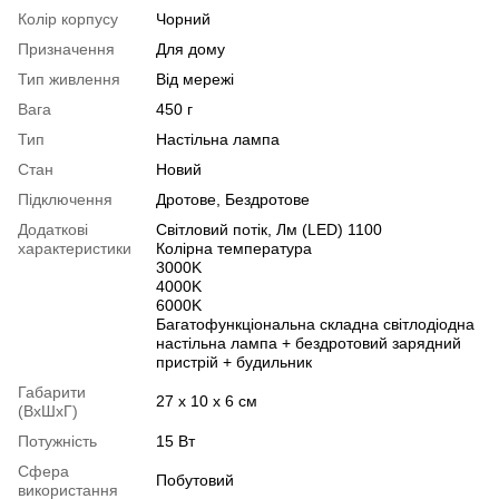
Колір корпусу
Чорний
Призначення
Для дому
Тип живлення
Від мережі
Вага
450 г
Тип
Настільна лампа
Стан
Новий
Підключення
Дротове, Бездротове
Додаткові
Світловий потік, Лм (LED) 1100
характеристики
Колірна температура
3000K
4000K
6000K
Багатофункціональна складна світлодіодна
настільна лампа + бездротовий зарядний
пристрій + будильник
Габарити
27 х 10 х 6 см
(ВхШхГ)
Потужність
15 Вт
Сфера
Побутовий
використання