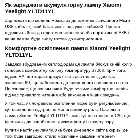
Як заряджати акумуляторну лампу Xiaomi
Yeelight YLTD11YL
Заряджати цю модель можна за допомогою звичайного Micro-
USB кабелю, який багатьом із нас уже знайомий. Просто
підключіть його до адаптера живлення або портативної АКБ і
ваша лампа буде знову готова до використання.
Комфортне освітлення лампи Xiaomi Yeelight
YLTD11YL
Завдяки вбудованим світлодіодам ця лампа блокує синій колір
і створює комфортну колірну температуру 3700К. Крім того,
індекс RA, що характеризує якість освітлення, досягає
значення 90, що наближено до природного сонячного світла.
Це означає, що вашим очам буде вельми комфортно, навіть
під час тривалого читання або виконання інших завдань.
У той час, як яскравість освітлення може бути регульованою,
кут освітлення відіграє не менш важливу роль. Настільна
лампа Xiaomi Yeelight YLTD11YL має кут освітлення в 120, що
ідеально для запобігання дискомфорту і захисту зору.
Купити настільну лампу, яка буде джерелом світла скрізь, де
тобі буде завгодно, стало можливим завдяки інтернет-