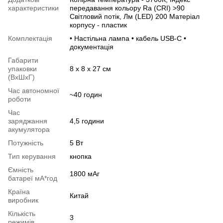
характеристики
передавання кольору Ra (CRI) >90
Світловий потік, Лм (LED) 200 Матеріал
корпусу - пластик
Комплектація
• Настільна лампа • кабель USB-C •
документація
Габарити
упаковки
8 х 8 х 27 см
(ВхШхГ)
Час автономної
~40 годин
роботи
Час
заряджання
4,5 години
акумулятора
Потужність
5 Вт
Тип керування
кнопка
Ємність
1800 мАг
батареї мА*год
Країна
Китай
виробник
Кількість
3
режимів