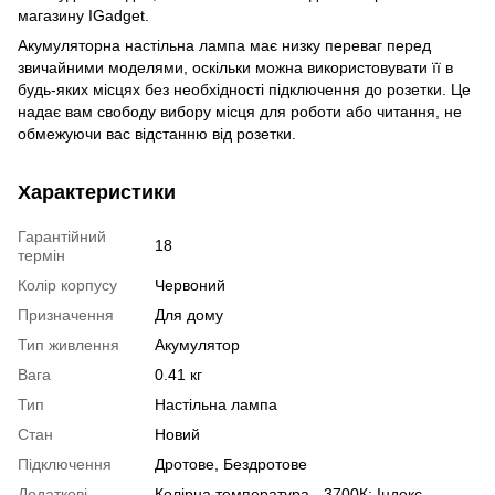
магазину IGadget.
Акумуляторна настільна лампа має низку переваг перед
звичайними моделями, оскільки можна використовувати її в
будь-яких місцях без необхідності підключення до розетки. Це
надає вам свободу вибору місця для роботи або читання, не
обмежуючи вас відстанню від розетки.
Характеристики
Гарантійний
18
термін
Колір корпусу
Червоний
Призначення
Для дому
Тип живлення
Акумулятор
Вага
0.41 кг
Тип
Настільна лампа
Стан
Новий
Підключення
Дротове, Бездротове
Додаткові
Колірна температура - 3700К; Індекс