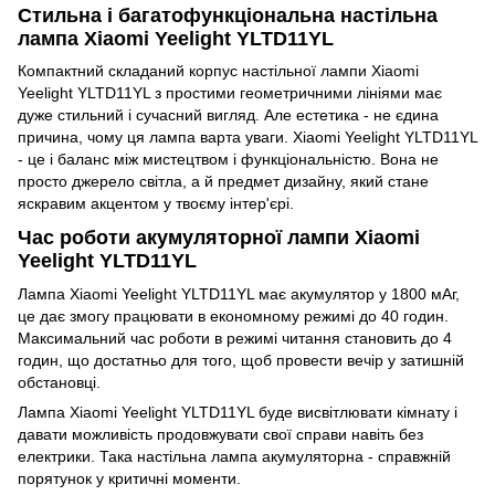
Стильна і багатофункціональна настільна
лампа Xiaomi Yeelight YLTD11YL
Компактний складаний корпус настільної лампи Xiaomi
Yeelight YLTD11YL з простими геометричними лініями має
дуже стильний і сучасний вигляд. Але естетика - не єдина
причина, чому ця лампа варта уваги. Xiaomi Yeelight YLTD11YL
- це і баланс між мистецтвом і функціональністю. Вона не
просто джерело світла, а й предмет дизайну, який стане
яскравим акцентом у твоєму інтер'єрі.
Час роботи акумуляторної лампи Xiaomi
Yeelight YLTD11YL
Лампа Xiaomi Yeelight YLTD11YL має акумулятор у 1800 мАг,
це дає змогу працювати в економному режимі до 40 годин.
Максимальний час роботи в режимі читання становить до 4
годин, що достатньо для того, щоб провести вечір у затишній
обстановці.
Лампа Xiaomi Yeelight YLTD11YL буде висвітлювати кімнату і
давати можливість продовжувати свої справи навіть без
електрики. Така настільна лампа акумуляторна - справжній
порятунок у критичні моменти.