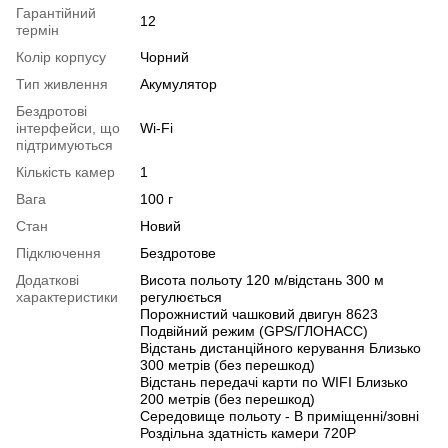
Гарантійний
12
термін
Колір корпусу
Чорний
Тип живлення
Акумулятор
Бездротові
інтерфейси, що
Wi-Fi
підтримуються
Кількість камер
1
Вага
100 г
Стан
Новий
Підключення
Бездротове
Додаткові
Висота польоту 120 м/відстань 300 м
характеристики
регулюється
Порожнистий чашковий двигун 8623
Подвійний режим (GPS/ГЛОНАСС)
Відстань дистанційного керування Близько
300 метрів (без перешкод)
Відстань передачі карти по WIFI Близько
200 метрів (без перешкод)
Середовище польоту - В приміщенні/зовні
Роздільна здатність камери 720P