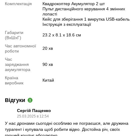
Комплектація
Квадрокоптер Акумулятор 2 шт
Пульт дистанційного керування 4 змінних
лопасті
Кейс для зберігання 1 викрутка USB-кабель
Інструкція з експлуатації
Габарити
23.2 х 8.1 х 18.6 см
(ВхШхГ)
Час автономної
20 хв
роботи
Час
заряджання
90 хв
акумулятора
Країна
Китай
виробник
Відгуки
1
Сергій Пащенко
25.03.2025 в 12:54
У нас дронами сьогодні особливо не пограєшся, але дружина
турагент і купувала щоб робити відео. Достойна річ, своїх
грошей коштує абсолютно.