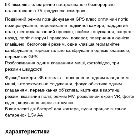
8K пікселів з електрично настроюваною безперервно
налаштованою 75-градусною камерою.
Подвійний режим позиціонування GPS плюс оптичний потік
позиціонування, перемикання подвійної камери, наддовгий
політ, шестидіапазонний гіроскоп, підйом і опускання, вперед і
назад, політ ліворуч і праворуч, поворот, повернення однією
клавішею, безголовий режим, одна клавіша геомагнітне
калібрування, горизонтальне калібрування однією клавішею,
перемикач GPS.
Розблокування одним клацанням миші, фото/відео, три
режими швидкості
Функції камери: 8K пікселів - повернення одним клацанням
миші, інтелектуальне слідування, фокус об’єктива одним
клацанням, перемикання об’єктива, картинка в картинці
режим, вказівний політ, режим MV, розділений екран VR, фото/
відео, керування через зстосунок.
В комплекті дві батареї для коптера, пульт працює ві трьох
батарейок 1.5v АА
Характеристики