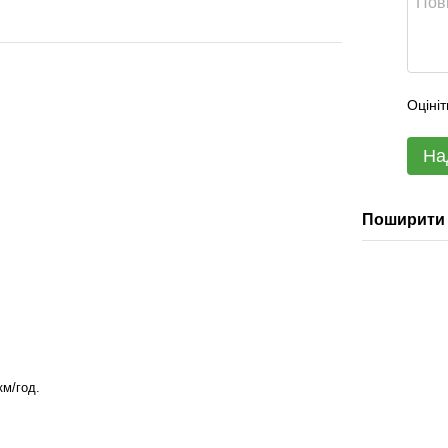
Оцініт
На
Поширити 
км/год.