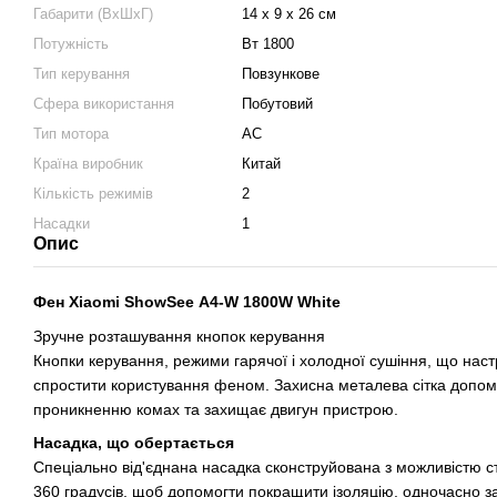
Габарити (ВхШхГ)
14 х 9 х 26 см
Потужність
Вт 1800
Тип керування
Повзункове
Сфера використання
Побутовий
Тип мотора
АС
Країна виробник
Китай
Кількість режимів
2
Насадки
1
Опис
Фен Xiaomi ShowSee A4-W 1800W White
Зручне розташування кнопок керування
Кнопки керування, режими гарячої і холодної сушіння, що нас
спростити користування феном. Захисна металева сітка допома
проникненню комах та захищає двигун пристрою.
Насадка, що обертається
Спеціально від'єднана насадка сконструйована з можливістю с
360 градусів, щоб допомогти покращити ізоляцію, одночасно з