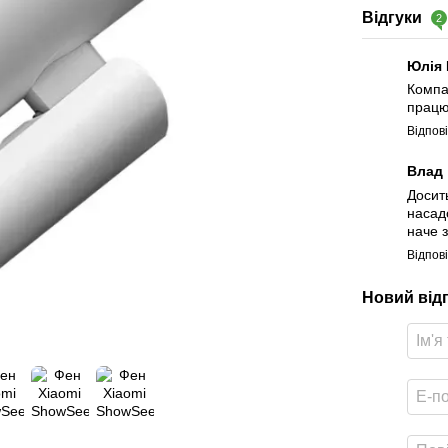
Відгуки
2
Юлія
Компа
працю
Відпов
Влад
Досит
насад
наче 
Відпов
Новий від