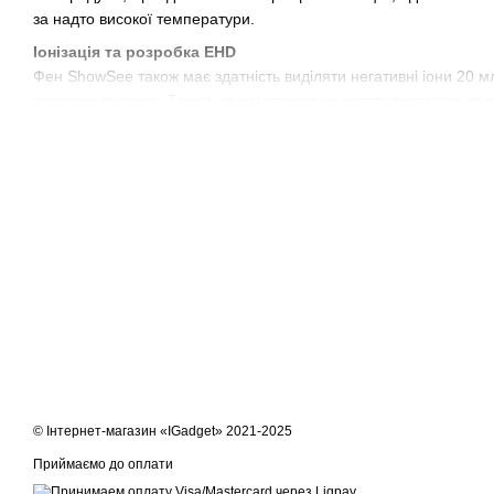
за надто високої температури.
Іонізація та розробка EHD
Фен ShowSee також має здатність виділяти негативні іони 20 м
поверхні волосся. Таким чином сприяючи розгладжуванню вол
підтримувати стабільність гарячої та холодної температури, з
отримання опіків під час перегріву.
Потужний двигун та висока швидкість вітру
Фен обладнаний двигуном потужністю 1800 Вт з високим момент
на виході досягає 74 м/с.
Захист від перегріву
До того ж він обладнаний системою захисту, яка спрацьовує,
діапазон, щоб захистити і користувача, і сам фен.
© Інтернет-магазин «IGadget» 2021-2025
Приймаємо до оплати