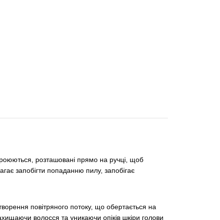
троюються, розташовані прямо на ручці, щоб
гає запобігти попаданню пилу, запобігає
творення повітряного потоку, що обертається на
ахищаючи волосся та уникаючи опіків шкіри голови