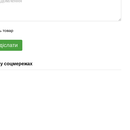
ь товар
діслати
у соцмережах