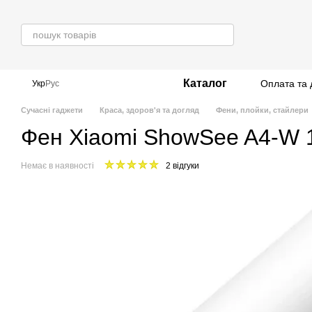
Перейти до основного контенту
Каталог
Оплата та 
Укр
Рус
Сучасні гаджети
Краса, здоров'я та догляд
Фени, плойки, стайлери
Фен Xiaomi ShowSee A4-W 
Немає в наявності
2 відгуки