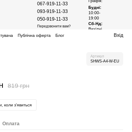
Графік:
067-919-11-33
Будні:
093-919-11-33
10:00-
19:00
050-919-11-33
Сб-Нд:
Передзвонити вам?
Вихідні
Вхід
стувача
Публічна оферта
Блог
Артикул
SHWS-A4-W-EU
н
819 грн
, коли з'явиться
Оплата