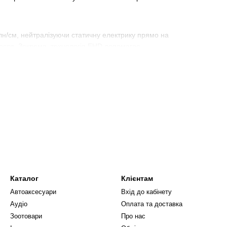
лн/см, нейтралізуючи статичну електрику прямо на
осся. Зокрема, технологія EHD допомагає
апобігаючи пошкодженню волосся та ймовірності
ом, що крутить, має 6 лопатей, а швидкість вітру
 коли температура перевищує безпечний робочий
Каталог
Клієнтам
Автоаксесуари
Вхід до кабінету
Аудіо
Оплата та доставка
Зоотовари
Про нас