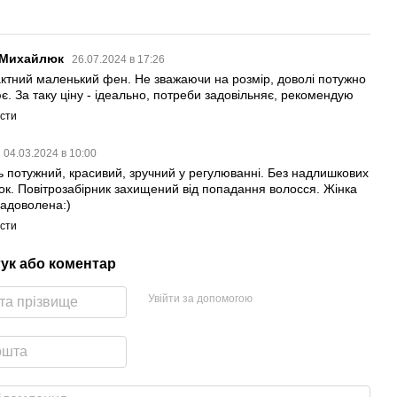
 Михайлюк
26.07.2024 в 17:26
ктний маленький фен. Не зважаючи на розмір, доволі потужно
є. За таку ціну - ідеально, потреби задовільняє, рекомендую
істи
04.03.2024 в 10:00
ь потужний, красивий, зручний у регулюванні. Без надлишкових
ок. Повітрозабірник захищений від попадання волосся. Жінка
задоволена:)
істи
гук або коментар
Увійти за допомогою