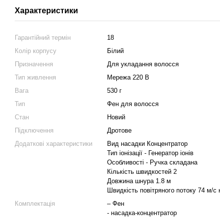
Характеристики
Гарантійний термін
18
Колір корпусу
Білий
Призначення
Для укладання волосся
Тип живлення
Мережа 220 В
Вага
530 г
Тип
Фен для волосся
Стан
Новий
Підключення
Дротове
Додаткові характеристики
Вид насадки Концентратор
Тип іонізації - Генератор іонів
Особливості - Ручка складана
Кількість швидкостей 2
Довжина шнура 1.8 м
Швидкість повітряного потоку 74 м/с 
Комплектація
– Фен
- насадка-концентратор