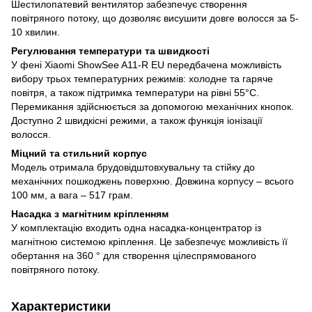
Шестилопатевий вентилятор забезпечує створення
повітряного потоку, що дозволяє висушити довге волосся за 5-
10 хвилин.
Регулювання температури та швидкості
У фені Xiaomi ShowSee A11-R EU передбачена можливість
вибору трьох температурних режимів: холодне та гаряче
повітря, а також підтримка температури на рівні 55°С.
Перемикання здійснюється за допомогою механічних кнопок.
Доступно 2 швидкісні режими, а також функція іонізації
волосся.
Міцний та стильний корпус
Модель отримала брудовідштовхувальну та стійку до
механічних пошкоджень поверхню. Довжина корпусу – всього
100 мм, а вага – 517 грам.
Насадка з магнітним кріпленням
У комплектацію входить одна насадка-концентратор із
магнітною системою кріплення. Це забезпечує можливість її
обертання на 360 ° для створення цілеспрямованого
повітряного потоку.
Характеристики