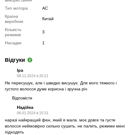
Тип мотора
AC
Країна
Китай
виробник
Кількість
3
режимів
Насадки
1
Відгуки
2
Іра
08.12.2024 в 20:21
Не пересушує, але і швидко висушує. Для мого тяжкого і
густого волосся дуже корисна і зручна річ
Відповісти
Надійка
06.01.2024 в 10:31
наразі найкращий фен, який я мала. моє довге та густе
волосся неймовірно сильно сушить. не палить, режими мені
підходять