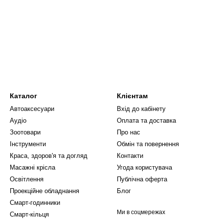
ть відключення живлення під час перегріву фена.
Каталог
Клієнтам
Автоаксесуари
Вхід до кабінету
Аудіо
Оплата та доставка
Зоотовари
Про нас
Інструменти
Обмін та повернення
Краса, здоров'я та догляд
Контакти
Масажні крісла
Угода користувача
Освітлення
Публічна оферта
Проекційне обладнання
Блог
Смарт-годинники
Ми в соцмережах
Смарт-кільця