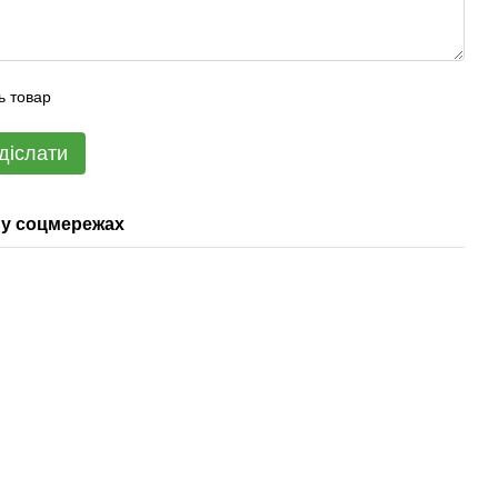
ь товар
діслати
у соцмережах