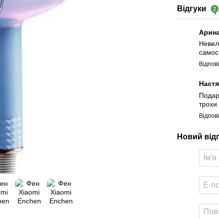
Відгуки
2
Арин
Невел
самост
Відпов
Наст
Подар
трохи
Відпов
Новий від