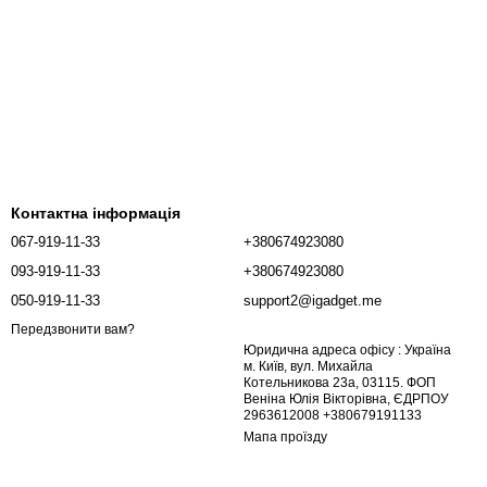
Контактна інформація
067-919-11-33
+380674923080
093-919-11-33
+380674923080
050-919-11-33
support2@igadget.me
Передзвонити вам?
Юридична адреса офісу : Україна
м. Київ, вул. Михайла
Котельникова 23а, 03115. ФОП
Веніна Юлія Вікторівна, ЄДРПОУ
2963612008 +380679191133
Мапа проїзду