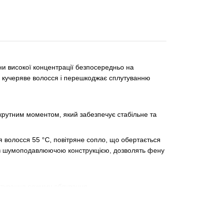
они високої концентрації безпосередньо на
є кучеряве волосся і перешкоджає сплутуванню
 крутним моментом, який забезпечує стабільне та
я волосся 55 °С, повітряне сопло, що обертається
и з шумоподавлюючою конструкцією, дозволять фену
штування режиму обдування.
лансу ICT запобігає пошкодженню волосся
ше здоров'я.