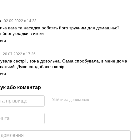
а
02.09.2022 в 14:23
ика вага та насадка роблять його зручним для домашньої
ійної укладки зачіски.
істи
я
20.07.2022 в 17:26
увала сестрі , вона довольна. Сама спробувала, в мене дома
 важчий. Дуже сподобався колір
істи
гук або коментар
Увійти за допомогою