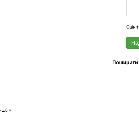
Оцініт
На
Поширити 
 1.8 м