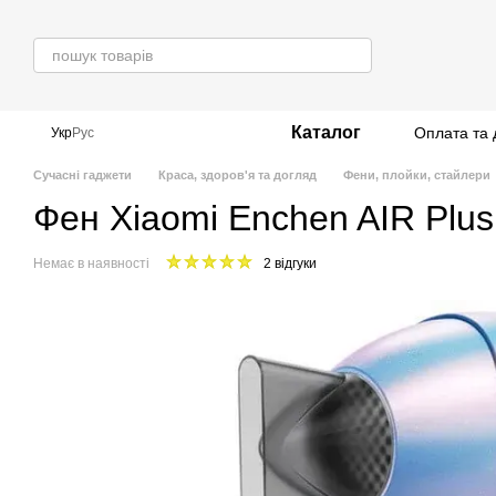
Перейти до основного контенту
Каталог
Оплата та 
Укр
Рус
Сучасні гаджети
Краса, здоров'я та догляд
Фени, плойки, стайлери
Фен Xiaomi Enchen AIR Plus
Немає в наявності
2 відгуки