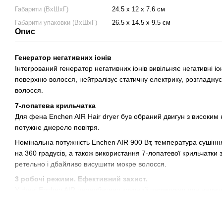
Габарити (ВхШхГ)
24.5 х 12 х 7.6 см
Габарити упаковки (ВхШхГ)
26.5 х 14.5 х 9.5 см
Опис
Генератор негативних іонів
Інтегрований генератор негативних іонів вивільняє негативні і
поверхню волосся, нейтралізує статичну електрику, розгладжу
волосся.
7-лопатева крильчатка
Для фена Enchen AIR Hair dryer був обраний двигун з високим
потужне джерело повітря.
Номінальна потужність Enchen AIR 900 Вт, температура сушінн
на 360 градусів, а також використання 7-лопатевої крильчатк
ретельно і дбайливо висушити мокре волосся.
3 робочі режими. Ефективний захист.
У фені Enchen AIR передбачено зручний перемикач для нала
Вбудована інтелектуальна технологія розподілу теплового ба
перегріванням та негативному впливу надмірного холоду на ва