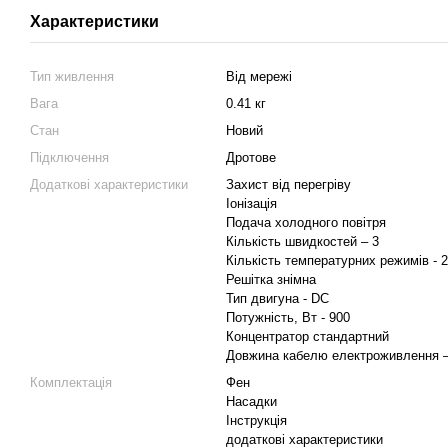
Характеристики
Тип живлення
Від мережі
Вага
0.41 кг
Стан
Новий
Підключення
Дротове
Додаткові характеристики
Захист від перегріву
Іонізація
Подача холодного повітря
Кількість швидкостей – 3
Кількість температурних режимів - 2
Решітка знімна
Тип двигуна - DC
Потужність, Вт - 900
Концентратор стандартний
Довжина кабелю електроживлення –
Комплектація
Фен
Насадки
Інструкція
додаткові характеристики