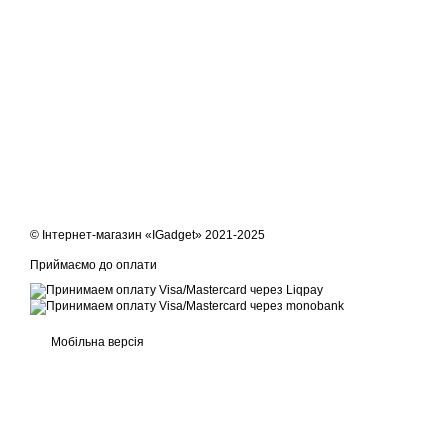
Крім того, у фені є високочутливі запобіжники, що забезпечую
© Інтернет-магазин «IGadget» 2021-2025
Приймаємо до оплати
Мобільна версія