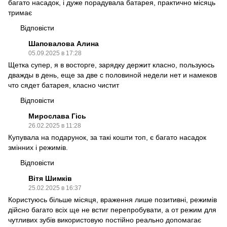
багато насадок, і дуже порадувала батарея, практично місяць
тримає
Відповісти
Шаповалова Алина
05.09.2025 в 17:28
Щетка супер, я в восторге, зарядку держит класно, пользуюсь
дважды в день, еще за две с половиной недели нет и намеков
что сядет батарея, класно чистит
Відповісти
Мирослава Гісь
26.02.2025 в 11:28
Купувала на подарунок, за такі кошти топ, є багато насадок
змінних і режимів.
Відповісти
Вітя Шимків
25.02.2025 в 16:37
Користуюсь більше місяця, враження лише позитивні, режимів
дійсно багато всіх ще не встиг перепробувати, а от режим для
чутливих зубів використовую постійно реально допомагає