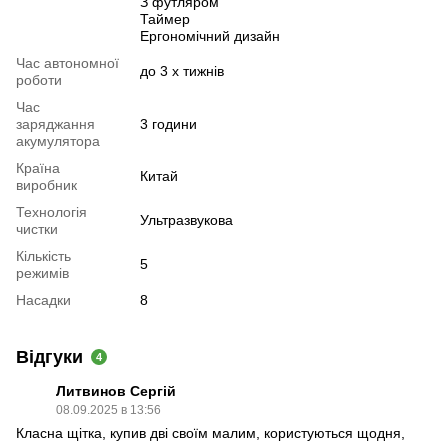
З футляром
Таймер
Ергономічний дизайн
Час автономної
до 3 х тижнів
роботи
Час
заряджання
3 години
акумулятора
Країна
Китай
виробник
Технологія
Ультразвукова
чистки
Кількість
5
режимів
Насадки
8
Відгуки
4
Литвинов Сергій
08.09.2025 в 13:56
Класна щітка, купив дві своїм малим, користуються щодня,