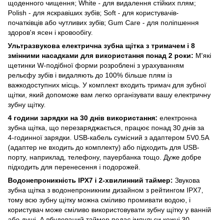
щоденного чищення; White - для видалення стійких плям;
Polish - для яскравіших зубів; Soft - для користувачів-
початківців або чутливих зубів; Gum Care - для поліпшення
здоров'я ясен і кровообігу.
Ультразвукова електрична зубна щітка з тримачем і 8
змінними насадками для використання понад 2 роки:
М'які
щетинки W-подібної форми розроблені з урахуванням
рельєфу зубів і видаляють до 100% більше плям із
важкодоступних місць. У комплект входить тримач для зубної
щітки, який допоможе вам легко організувати вашу електричну
зубну щітку.
4 години зарядки на 30 днів використання:
електронна
зубна щітка, що перезаряджається, працює понад 30 днів за
4-годинної зарядки. USB-кабель сумісний з адаптером 5V0.5A
(адаптер не входить до комплекту) або підходить для USB-
порту, наприклад, телефону, пауербанка тощо. Дуже добре
підходить для перенесення і подорожей.
Водонепроникність IPX7 і 2-хвилинний таймер:
Звукова
зубна щітка з водонепроникним дизайном з рейтингом IPX7,
тому всю зубну щітку можна сміливо промивати водою, і
користувач може сміливо використовувати зубну щітку у ванній
або душі. А вбудований таймер подає імпульси кожні 30