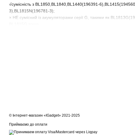
√сумісність з BL1850,BL1840,BL1440(196391-6),BL1415(194560
3),BL1815N(196781-3);
× НЕ сумісний із акумуляторами серії G, такими як BL1813G
BL1815G тощо
× НЕ сумісний з нікель-CD батареєю 18 В, наприклад 1822 (19
© Інтернет-магазин «IGadget» 2021-2025
Приймаємо до оплати