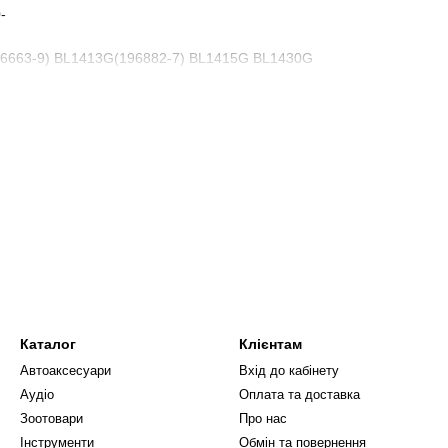
-
(196663-9) BL1413G(196882-7) BL1415G BL1430G
4465-7)
Каталог
Клієнтам
Автоаксесуари
Вхід до кабінету
Аудіо
Оплата та доставка
Зоотовари
Про нас
Інструменти
Обмін та повернення