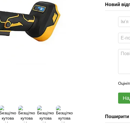
Новий від
Оцініт
На
Поширити 