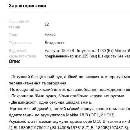
Характеристики
Гарантійний
12
термін
Стан
Новий
Підключення
Бездротове
Додаткові
Напруга: 18-20 В Потужність: 1280 (Вт) Мотор:
характеристики
подрібнення/нарізки: 125 (мм) Швидкість без н
Опис
- Потужний безщітковий рух, стійкий до високих температур мі
перевантаження та загоряння.
-Потовщений захисний щиток для запобігання пошкодження від 
- Покращена бічна ручка, більш стабільне керування руками.
- Дві швидкості, одна секунда швидка зміна.
-Ергономічний дизайн, тонкий м'який корпус, краще прилягає д
Адаптований до акумулятора Makita 18 В (ОПЦІЙНО! !)
√сумісність з літієвими акумуляторами серії B 18 В, такими я
1),BL1830B(197602-2),BL1430B(197618-7),BL1820B(197487-6);