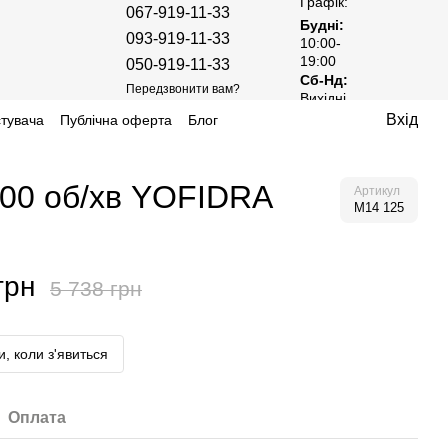
Графік:
067-919-11-33
Будні:
093-919-11-33
10:00-
19:00
050-919-11-33
Сб-Нд:
Передзвонити вам?
Вихідні
Вхід
стувача
Публічна оферта
Блог
000 об/хв YOFIDRA
Артикул
M14 125
грн
5 738 грн
, коли з'явиться
Оплата