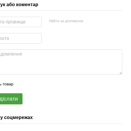
гук або коментар
Увійти за допомогою
ь товар
діслати
у соцмережах