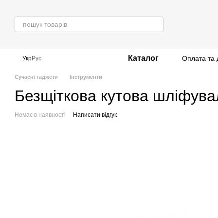
Перейти до основного контенту
Каталог
Оплата та 
Укр
Рус
Сучасні гаджети
Інструменти
Безщіткова кутова шліфув
Немає в наявності
Написати відгук