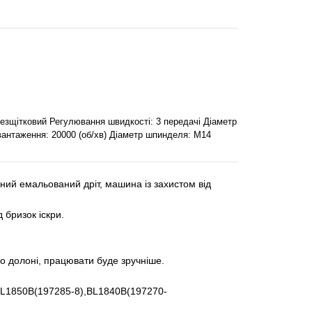
 безщітковий Регулювання швидкості: 3 передачі Діаметр
авантаження: 20000 (об/хв) Діаметр шпинделя: M14
дний емальований дріт, машина із захистом від
бризок іскри.
о долоні, працювати буде зручніше.
к BL1850B(197285-8),BL1840B(197270-