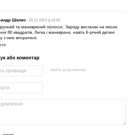
сандр Шапко
29.12.2023 в 19:55
зручний та маневрений пилосос. Заряду вистачає на якісне
ня 80 квадратів. Легка і маневрена, навіть 6-річній дитині
лу з нею впоратися.
істи
гук або коментар
Увійти за допомогою
ь товар