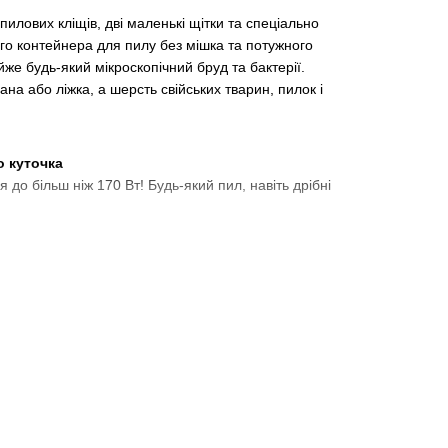
илових кліщів, дві маленькі щітки та спеціально
го контейнера для пилу без мішка та потужного
же будь-який мікроскопічний бруд та бактерії.
ана або ліжка, а шерсть свійських тварин, пилок і
 куточка
до більш ніж 170 Вт! Будь-який пил, навіть дрібні
оти у звичайному режимі, ви можете легко
аряджається лише за 3-4 години.
ання на будь-яких поверхнях. Вбудована насадка
тих килимів, надійно видаляючи будь-який тип