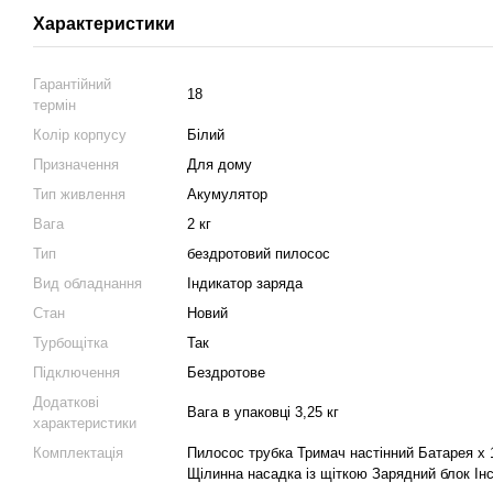
Характеристики
Гарантійний
18
термін
Колір корпусу
Білий
Призначення
Для дому
Тип живлення
Акумулятор
Вага
2 кг
Тип
бездротовий пилосос
Вид обладнання
Індикатор заряда
Стан
Новий
Турбощітка
Так
Підключення
Бездротове
Додаткові
Вага в упаковці 3,25 кг
характеристики
Комплектація
Пилосос трубка Тримач настінний Батарея х 
Щілинна насадка із щіткою Зарядний блок Інс