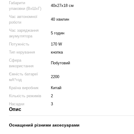
Габарити
40х27х18 см
упаковки (ВхШхГ)
Час автономної
40 хвилин
роботи
Час заряджання
5 годин
акумулятора
Потужність
170 W
Тип керування
кнопка
Сфера
Побутовий
використання
Ємність батареї
2200
мА*год
Країна виробник
Китай
Кількість режимів
2
Насадки
3
Опис
Оснащений різними аксесуарами