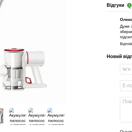
Відгуки
1
Олек
Дуже 
збиран
підси
Відпов
Новий від
Оцініт