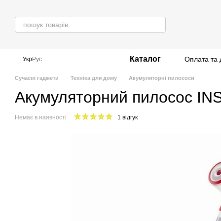
Перейти до основного контенту
Каталог
Оплата та 
Укр
Рус
Сучасні гаджети
Техніка для дому
Акумуляторні пилососи
Акумуляторний пилосос IN
Немає в наявності
1 відгук