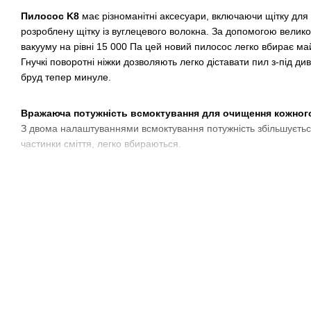
Пилосос K8
має різноманітні аксесуари, включаючи щітку для п
розроблену щітку із вуглецевого волокна. За допомогою велико
вакууму на рівні 15 000 Па цей новий пилосос легко вбирає май
Гнучкі поворотні ніжки дозволяють легко діставати пил з-під див
бруд тепер минуле.
Вражаюча потужність всмоктування для очищення кожного
З двома налаштуваннями всмоктування потужність збільшується 
частинки сміття, легко вбираються.
Завдяки великому акумулятору та 40 хвилинам автономної роб
прибрати пил навіть на великих поверхнях. Апарат повністю з
Універсальне використання на будь-яких поверхнях
Акумуляторний пилосос K8
ідеально підходить для використ
для щітки робить його ідеальним для глибокого очищення товс
бруду вашого килима.