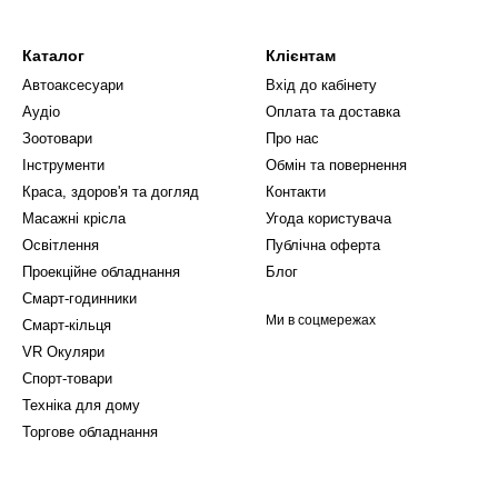
Каталог
Клієнтам
Автоаксесуари
Вхід до кабінету
Аудіо
Оплата та доставка
Зоотовари
Про нас
Інструменти
Обмін та повернення
Краса, здоров'я та догляд
Контакти
Масажні крісла
Угода користувача
Освітлення
Публічна оферта
Проекційне обладнання
Блог
Смарт-годинники
Ми в соцмережах
Смарт-кільця
VR Окуляри
Спорт-товари
Техніка для дому
Торгове обладнання