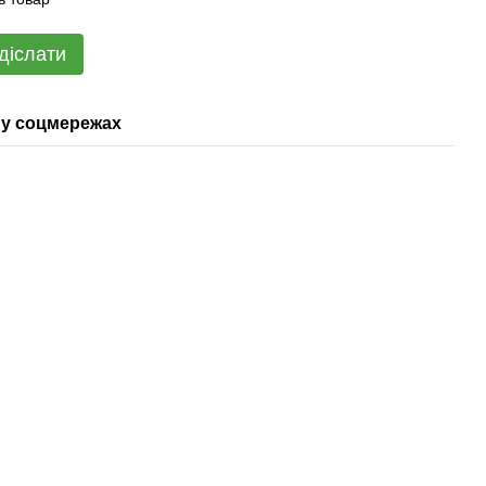
діслати
у соцмережах