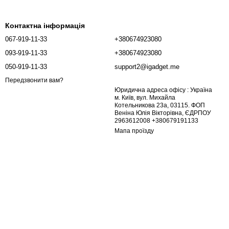
Контактна інформація
067-919-11-33
+380674923080
093-919-11-33
+380674923080
050-919-11-33
support2@igadget.me
Передзвонити вам?
Юридична адреса офісу : Україна
м. Київ, вул. Михайла
Котельникова 23а, 03115. ФОП
Веніна Юлія Вікторівна, ЄДРПОУ
2963612008 +380679191133
Мапа проїзду