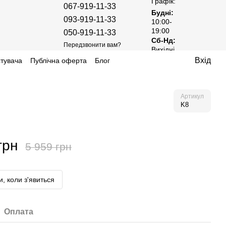
Графік:
067-919-11-33
Будні:
093-919-11-33
10:00-
19:00
050-919-11-33
Сб-Нд:
Передзвонити вам?
Вихідні
Вхід
стувача
Публічна оферта
Блог
Артикул
K8
грн
5 959 грн
, коли з'явиться
Оплата