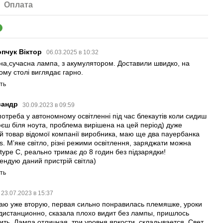
Оплата
4
пчук Віктор
06.03.2025 в 10:32
на,сучасна лампа, з акумулятором. Доставили швидко, на
ому столі виглядає гарно.
ть
сандр
30.09.2023 в 09:59
потреба у автономному освітленні під час блекаутів коли сидиш
єш біля ноута, проблема вирішена на цей період) дуже
ий товар відомої компанії виробника, маю ще два пауeрбанка
s. Мʼяке світло, різні режими освітлення, заряджати можна
 type C, реально тримає до 8 годин без підзарядки!
ендую даний пристрій світла)
ть
23.07.2023 в 15:37
аю уже вторую, первая сильно понравилась племяшке, уроки
дистанционно, сказала плохо видит без лампы, пришлось
ить. Лампа отличная, три уровня яркости, складывается. Свет