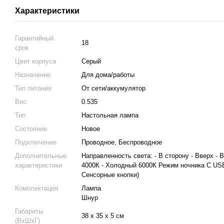
Характеристики
Гарантийный
18
срок
Цвет корпуса
Серый
Назначение
Для дома/работы
Тип питания
От сети/аккумулятор
Вес
0.535
Тип
Настольная лампа
Состояние
Новое
Подключение
Проводное, Беспроводное
Дополнительные
Направленность света: - В сторону - Вверх - 
характеристики
4000К - Холодный 6000К Режим ночника С US
Сенсорные кнопки)
Комплектация
Лампа
Шнур
Габариты
38 х 35 х 5 см
(ВхШхГ)