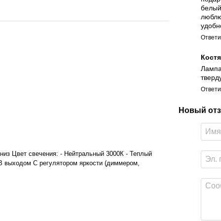
белый
люблю
удобн
Ответи
Кост
Лампа
тверду
Ответи
Новый отз
Вниз Цвет свечения: - Нейтральный 3000К - Теплый
B выходом С регулятором яркости (диммером,