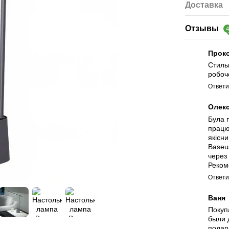
Доставка
Отзывы
Проко
Стиль
робоч
Ответи
Олек
Була 
працю
якісн
Baseu
через
Реком
Ответи
Ваня
Покуп
были 
подар