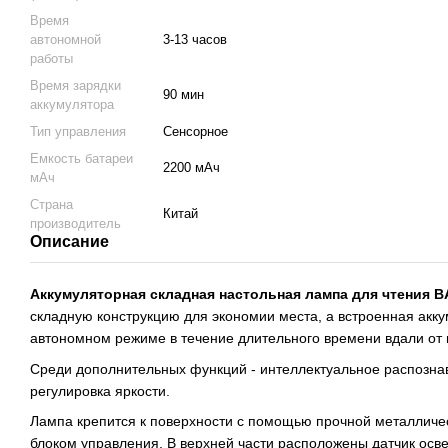
Время
автономной
3-13 часов
работы
Время зарядки
90 мин
аккумулятора
Тип управления
Сенсорное
Емкость батареи
2200 мАч
мАч
Страна
Китай
производитель
Описание
Аккумуляторная складная настольная лампа для чтения 
складную конструкцию для экономии места, а встроенная акку
автономном режиме в течение длительного времени вдали от 
Среди дополнительных функций - интеллектуальное распозна
регулировка яркости.
Лампа крепится к поверхности с помощью прочной металличе
блоком управления. В верхней части расположены датчик осв