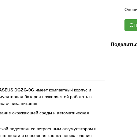
Оцени
От
Поделитьс
BASEUS DGZG-0G
имеет компактный корпус и
муляторная батарея позволяет ей работать в
источника питания.
вание окружающей среды и автоматическая
ской подставки со встроенным аккумулятором и
ещенности и сенсорная кнопка переключения