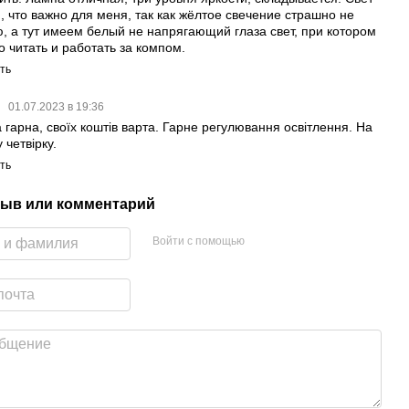
, что важно для меня, так как жёлтое свечение страшно не
, а тут имеем белый не напрягающий глаза свет, при котором
о читать и работать за компом.
ть
я
01.07.2023 в 19:36
 гарна, своїх коштів варта. Гарне регулювання освітлення. На
 четвірку.
ть
ыв или комментарий
Войти с помощью