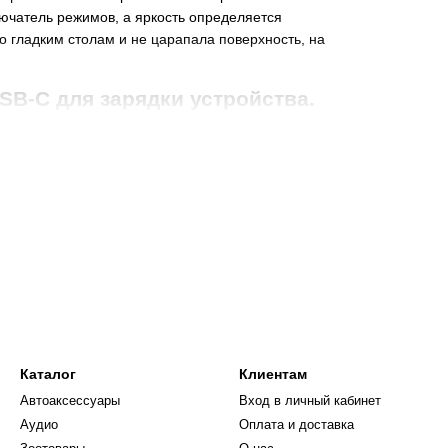
ючатель режимов, а яркость определяется
о гладким столам и не царапала поверхность, на
SB-C для зарядки устройства
.
0° и устанавливать его под нужным углом. Плафон
орошо поглощает избыточное тепло, выделяемое
лен. Строгая и простая форма делает ее
вания.
жима освещения:
).
Каталог
Клиентам
и. При включении интеллектуального режима
Автоаксессуары
Вход в личный кабинет
овень освещенности в помещении и выбирает
Аудио
Оплата и доставка
чное время. Свет плавно увеличивается с