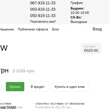
График:
067-919-11-33
Будние:
093-919-11-33
10:00 19:00
050-919-11-33
Сб-Вс:
Выходные
Перезвонить вам?
Вход
глашение
Публичная оферта
Блог
8W
Артикул
DGZG-0G
грн
2 039 грн
Купить
В кредит
Купить в один клик
ЧАСТЯМИ
«ПОКУПКА ЧАСТЯМИ» ОТ MONOBANK
а по 412.25 грн
4 платежа по 412.25 грн