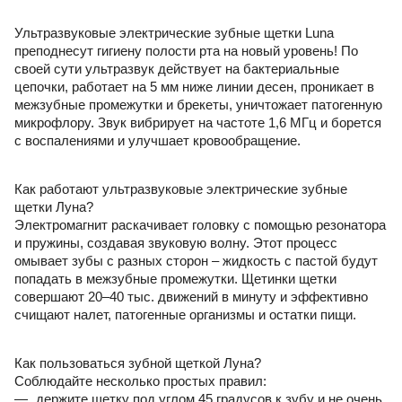
Ультразвуковые электрические зубные щетки Luna 
преподнесут гигиену полости рта на новый уровень! По 
своей сути ультразвук действует на бактериальные 
цепочки, работает на 5 мм ниже линии десен, проникает в 
межзубные промежутки и брекеты, уничтожает патогенную 
микрофлору. Звук вибрирует на частоте 1,6 МГц и борется 
с воспалениями и улучшает кровообращение.
Как работают ультразвуковые электрические зубные 
щетки Луна?
Электромагнит раскачивает головку с помощью резонатора 
и пружины, создавая звуковую волну. Этот процесс 
омывает зубы с разных сторон – жидкость с пастой будут 
попадать в межзубные промежутки. Щетинки щетки 
совершают 20–40 тыс. движений в минуту и эффективно 
счищают налет, патогенные организмы и остатки пищи.
Как пользоваться зубной щеткой Луна?
Соблюдайте несколько простых правил:
держите щетку под углом 45 градусов к зубу и не очень 